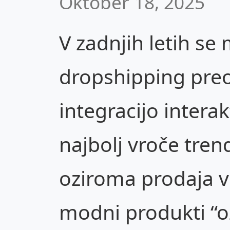
Oktober 18, 2025
V zadnjih letih se
dropshipping preo
integracijo intera
najbolj vroče tre
oziroma prodaja v 
modni produkti “o