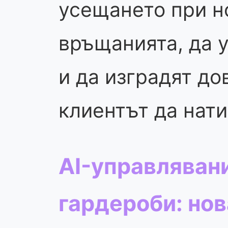
усещането при н
връщанията, да 
и да изградят д
клиентът да нати
AI-управляван
гардероби: но