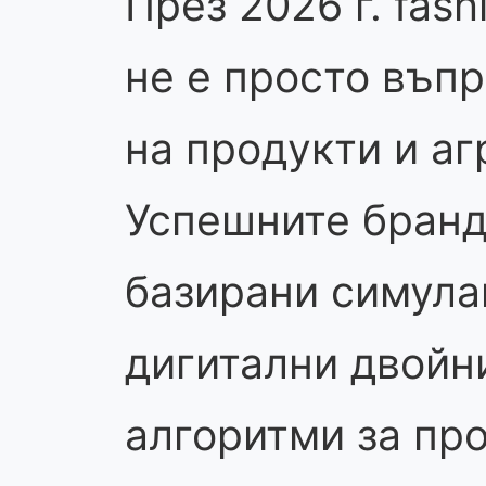
През 2026 г. fash
не е просто въпр
на продукти и аг
Успешните бранд
базирани симула
дигитални двойн
алгоритми за пр