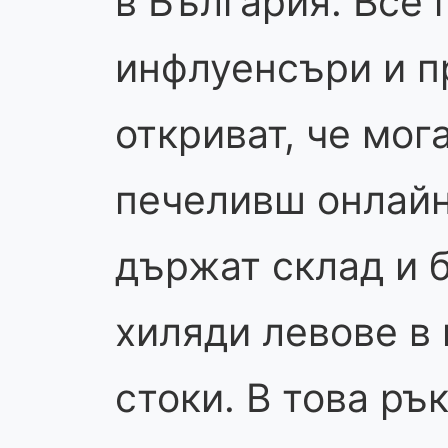
в България. Все 
инфлуенсъри и 
откриват, че мог
печеливш онлайн
държат склад и 
хиляди левове в
стоки. В това ръ