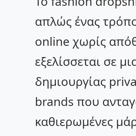
Το fashion dropsh
απλώς ένας τρόπ
online χωρίς απόθ
εξελίσσεται σε μι
δημιουργίας priva
brands που ανταγ
καθιερωμένες μάρ