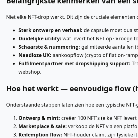
Belangrijkste kenmerken van een s
Niet elke NFT-drop werkt. Dit zijn de cruciale elementen 
Sterk ontwerp en verhaal:
de capsule moet qua sti
Duidelijke utility:
wat levert het NFT op? Vroege to
Schaarste & nummering:
gelimiteerde aantallen (b
Naadloze UX:
aankoopflow (crypto of fiat on-ramp)
Fulfilmentpartner met dropshipping support:
Tre
webshop.
Hoe het werkt — eenvoudige flow (h
Onderstaande stappen laten zien hoe een typische NFT-g
Ontwerp & mint:
creëer 100 NFT's (elke NFT levert 
Marketplace & sale:
verkoop de NFT via een platfor
Redemption flow:
NFT-houder claimt zijn fysieke i