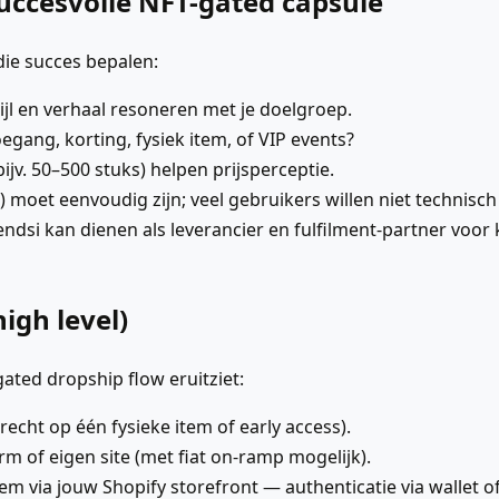
uccesvolle NFT-gated capsule
die succes bepalen:
jl en verhaal resoneren met je doelgroep.
egang, korting, fysiek item, of VIP events?
ijv. 50–500 stuks) helpen prijsperceptie.
 moet eenvoudig zijn; veel gebruikers willen niet technisch
ndsi kan dienen als leverancier en fulfilment-partner voo
igh level)
ated dropship flow eruitziet:
recht op één fysieke item of early access).
m of eigen site (met fiat on-ramp mogelijk).
tem via jouw Shopify storefront — authenticatie via wallet o