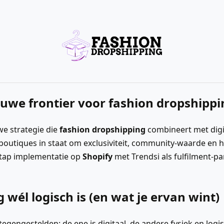
euwe frontier voor fashion dropshippi
we strategie die
fashion dropshipping
combineert met digi
 boutiques in staat om exclusiviteit, community-waarde en 
stap implementatie op
Shopify
met Trendsi als fulfilment-p
él logisch is (en wat je ervan wint)
egengestelden: de ene is digitaal, de andere fysiek en logis