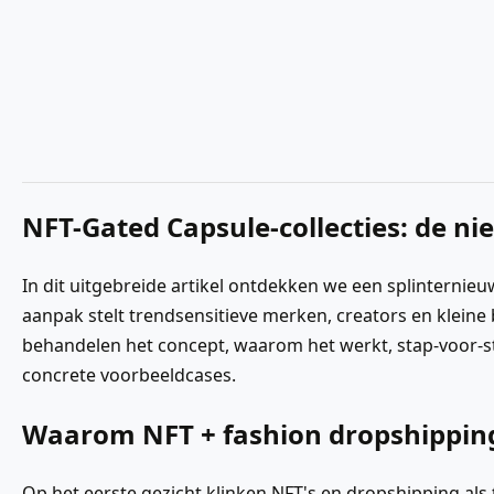
NFT-Gated Capsule-collecties: de ni
In dit uitgebreide artikel ontdekken we een splinternieu
aanpak stelt trendsensitieve merken, creators en kleine
behandelen het concept, waarom het werkt, stap-voor-
concrete voorbeeldcases.
Waarom NFT + fashion dropshipping w
Op het eerste gezicht klinken NFT's en dropshipping als t