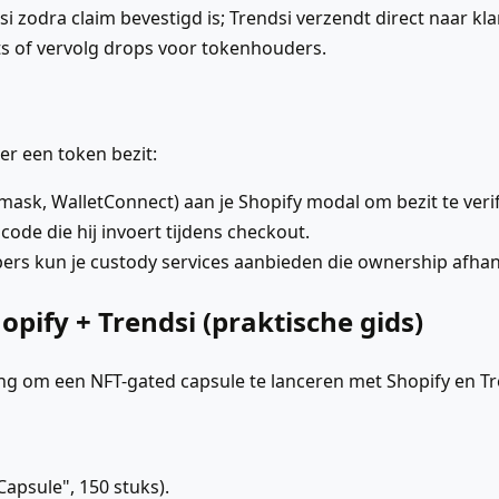
i zodra claim bevestigd is; Trendsi verzendt direct naar kla
ts of vervolg drops voor tokenhouders.
r een token bezit:
mask, WalletConnect) aan je Shopify modal om bezit te verif
code die hij invoert tijdens checkout.
ers kun je custody services aanbieden die ownership afhan
pify + Trendsi (praktische gids)
ng om een NFT-gated capsule te lanceren met Shopify en Tr
Capsule", 150 stuks).