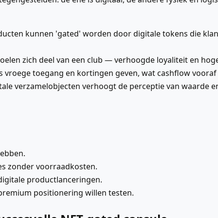
ducten kunnen 'gated' worden door digitale tokens die kla
elen zich deel van een club — verhoogde loyaliteit en hoge
s vroege toegang en kortingen geven, wat cashflow vooraf
itale verzamelobjecten verhoogt de perceptie van waarde e
hebben.
ges zonder voorraadkosten.
igitale productlanceringen.
 premium positionering willen testen.