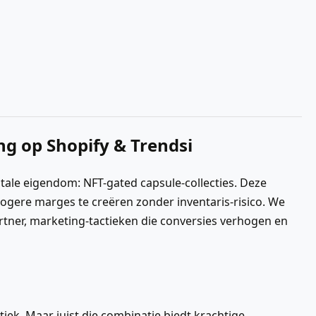
ng op Shopify & Trendsi
tale eigendom: NFT-gated capsule-collecties. Deze
hogere marges te creëren zonder inventaris-risico. We
artner, marketing-tactieken die conversies verhogen en
tiek. Maar juist die combinatie biedt krachtige