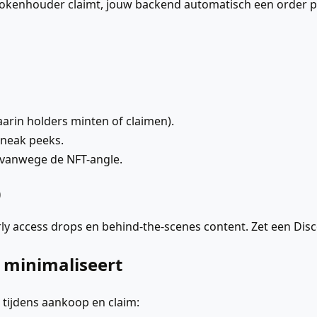
nhouder claimt, jouw backend automatisch een order plaats
aarin holders minten of claimen).
neak peeks.
 vanwege de NFT-angle.
)
rly access drops en behind-the-scenes content. Zet een Disc
n minimaliseert
 tijdens aankoop en claim: