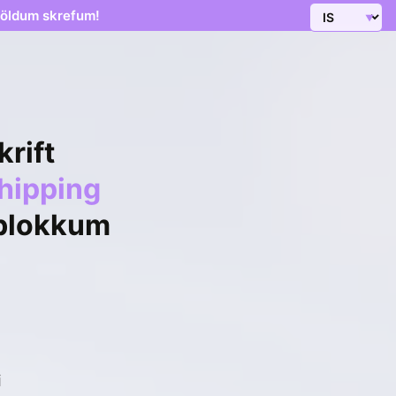
földum skrefum!
rift
shipping
-blokkum
i