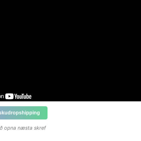
ískudropshipping
 að opna næsta skref