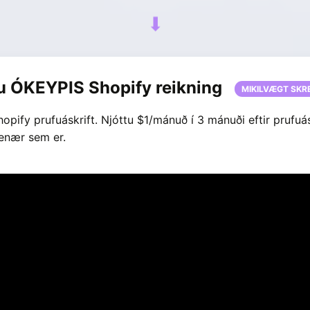
⬇
ðu ÓKEYPIS Shopify reikning
MIKILVÆGT SKR
pify prufuáskrift. Njóttu $1/mánuð í 3 mánuði eftir prufuás
enær sem er.