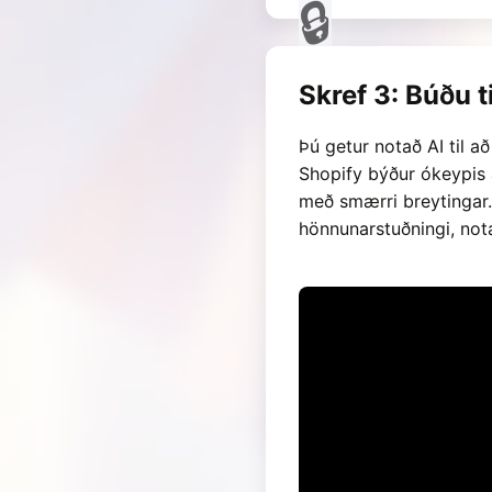
Skref 3: Búðu 
Þú getur notað AI til a
Shopify býður ókeypis 
með smærri breytingar.
hönnunarstuðningi, not