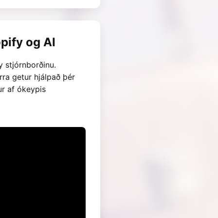
pify og AI
y stjórnborðinu.
ra getur hjálpað þér
ur af ókeypis