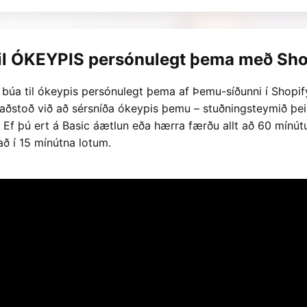
til ÓKEYPIS persónulegt þema með Sho
ð búa til ókeypis persónulegt þema af Þemu-síðunni í Shopif
aðstoð við að sérsníða ókeypis þemu – stuðningsteymið þeir
 Ef þú ert á Basic áætlun eða hærra færðu allt að 60 mínút
að í 15 mínútna lotum.