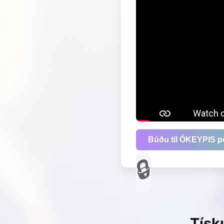
Búðu til ÓKEYPIS p
Tísk