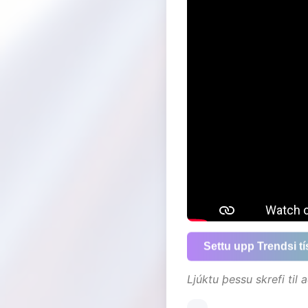
Settu upp Trendsi t
Ljúktu þessu skrefi til