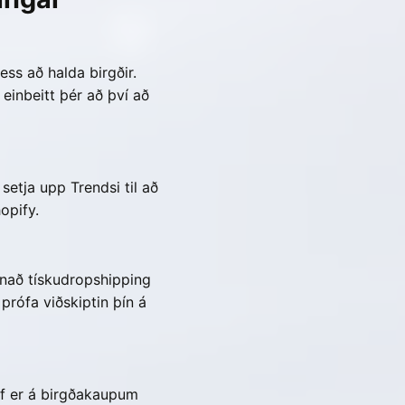
ess að halda birgðir.
 einbeitt þér að því að
setja upp Trendsi til að
opify.
pnað tískudropshipping
prófa viðskiptin þín á
örf er á birgðakaupum