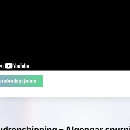
ersónulegt þema
udropshipping – Algengar spurn