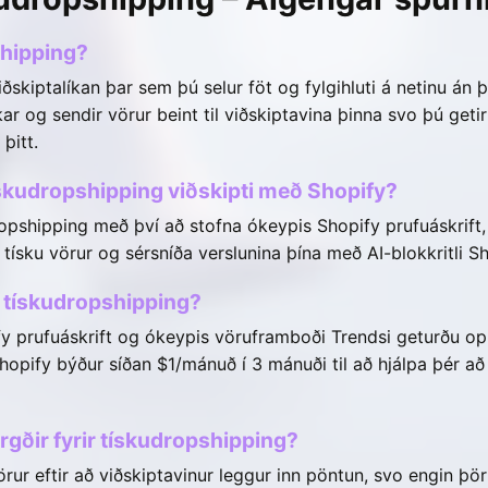
shipping?
ðskiptalíkan þar sem þú selur föt og fylgihluti á netinu án þ
ar og sendir vörur beint til viðskiptavina þinna svo þú getir
þitt.
ískudropshipping viðskipti með Shopify?
opshipping með því að stofna ókeypis Shopify prufuáskrift, 
 tísku vörur og sérsníða verslunina þína með AI-blokkritli Sh
a tískudropshipping?
y prufuáskrift og ókeypis vöruframboði Trendsi geturðu o
hopify býður síðan $1/mánuð í 3 mánuði til að hjálpa þér að 
rgðir fyrir tískudropshipping?
örur eftir að viðskiptavinur leggur inn pöntun, svo engin þ