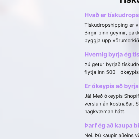
Hvað er tískudrop
Tískudropshipping er vi
Birgir þinn geymir, pakk
byggja upp vörumerkið 
Hvernig byrja ég t
Þú getur byrjað tískudr
flytja inn 500+ ókeypis
Er ókeypis að byrj
Já! Með ókeypis Shopif
verslun án kostnaðar. S
hagkvæman hátt.
Þarf ég að kaupa bi
Nei. Þú kaupir aðeins v