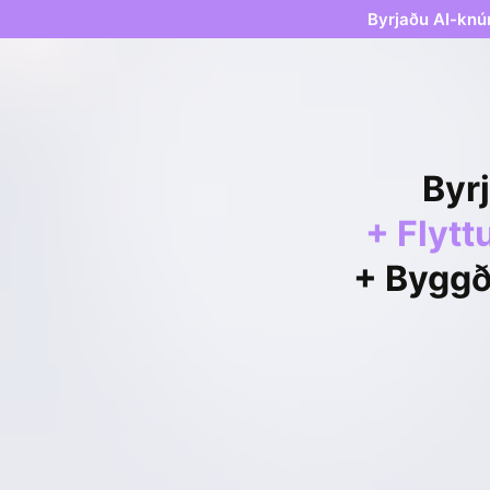
Byrjaðu AI-knú
Byr
+ Flytt
+ Byggð