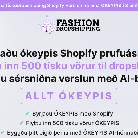
na tískudropshipping Shopify verslunina þína ÓKEYPIS í 3 ein
jaðu ókeypis Shopify prufuásk
u inn 500 tísku vörur til drop
u sérsniðna verslun með AI
ALLT ÓKEYPIS
Byrjaðu ÓKEYPIS með Shopify
Flyttu inn 500 tísku vörur ÓKEYPIS
Byggðu þitt eigið þema með ÓKEYPIS AI-hönnuð