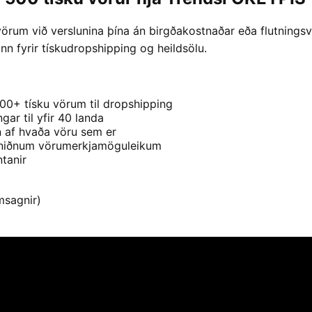
örum við verslunina þína án birgðakostnaðar eða flutnings
inn fyrir tískudropshipping og heildsölu.
0+ tísku vörum til dropshipping
gar til yfir 40 landa
 af hvaða vöru sem er
sniðnum vörumerkjamöguleikum
tanir
msagnir)