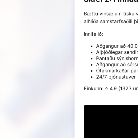
Bættu vinsælum tísku v
alhliða samstarfsaðili þ
Innifalið:
Aðgangur að 40.00
Alþjóðlegar sendin
Pantaðu sýnishorn
Aðgangur að sér
Ótakmarkaðar pan
24/7 þjónustuver
Einkunn: ⭐ 4.9 (1323 u