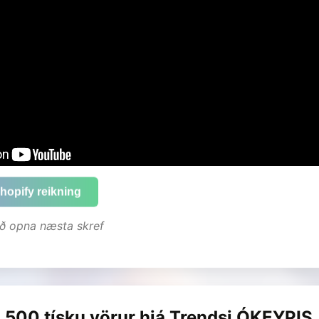
opify reikning
 að opna næsta skref
u 500 tísku vörur hjá Trendsi ÓKEYPIS