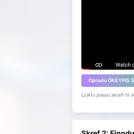
Opnaðu ÓKEYPIS Sh
Ljúktu þessu skrefi til
Skref 2: Finnd