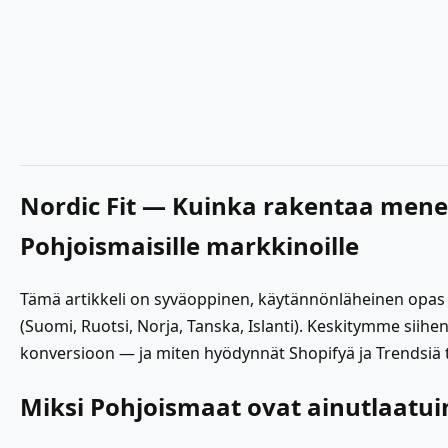
Nordic Fit — Kuinka rakentaa men
Pohjoismaisille markkinoille
Tämä artikkeli on syväoppinen, käytännönläheinen opas yri
(Suomi, Ruotsi, Norja, Tanska, Islanti). Keskitymme siih
konversioon — ja miten hyödynnät Shopifyä ja Trendsiä 
Miksi Pohjoismaat ovat ainutlaatui