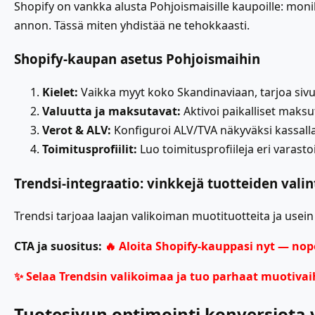
Shopify on vankka alusta Pohjoismaisille kaupoille: monik
annon. Tässä miten yhdistää ne tehokkaasti.
Shopify-kaupan asetus Pohjoismaihin
Kielet:
Vaikka myyt koko Skandinaviaan, tarjoa sivus
Valuutta ja maksutavat:
Aktivoi paikalliset maksu
Verot & ALV:
Konfiguroi ALV/TVA näkyväksi kassalla 
Toimitusprofiilit:
Luo toimitusprofiileja eri varastoil
Trendsi-integraatio: vinkkejä tuotteiden vali
Trendsi tarjoaa laajan valikoiman muotituotteita ja usein 
CTA ja suositus:
🔥
Aloita Shopify-kauppasi nyt — nop
✨
Selaa Trendsin valikoimaa ja tuo parhaat muotiva
Tuotesivun optimointi konversiota 