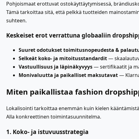
Pohjoismaat erottuvat ostokäyttäytymisessä, brändiuskol
Tämä tarkoittaa sitä, että pelkkä tuotteiden mainostami
suhteen.
Keskeiset erot verrattuna globaaliin dropshi
Suuret odotukset toimitusnopeudesta & palautu
Selkeät koko- ja mitoitusstandardit
— skaalautuv
Vastuullisuus ja läpinäkyvyys
— sertifikaatit ja m
Monivaluutta ja paikalliset maksutavat
— Klarna,
Miten paikallistaa fashion dropship
Lokalisointi tarkoittaa enemmän kuin kielen kääntämistä
Alla konkreettinen toimintasuunnitelma.
1. Koko- ja istuvuusstrategia