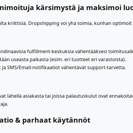
minimoituja kärsimystä ja maksimoi l
ta kriittisiä. Dropshipping voi yhä toimia, kunhan optimoit
dinaavisia fulfillment-keskuksia vähentääksesi toimitusaikaa
etään useasta paikasta (esim. eri tuotteet eri varastoista).
 ja SMS/Email-notifikaatiot vähentävät support-tarvetta.
vat lähellä asiakasta tai joissa palautuskulut ovat ennakoita
aja.
aatio & parhaat käytännöt