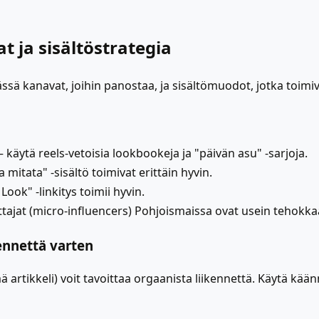
 ja sisältöstrategia
Tässä kanavat, joihin panostaa, ja sisältömuodot, jotka toimi
 käytä reels-vetoisia lookbookeja ja "päivän asu" -sarjoja.
 mitata" -sisältö toimivat erittäin hyvin.
Look" -linkitys toimii hyvin.
uttajat (micro-influencers) Pohjoismaissa ovat usein tehokk
ennettä varten
mä artikkeli) voit tavoittaa orgaanista liikennettä. Käytä kää