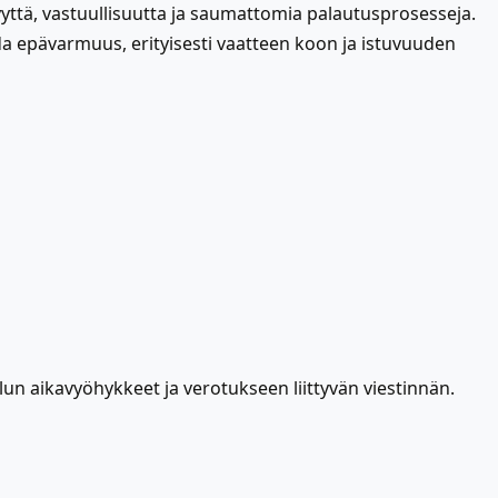
yttä, vastuullisuutta ja saumattomia palautusprosesseja.
da epävarmuus, erityisesti vaatteen koon ja istuvuuden
un aikavyöhykkeet ja verotukseen liittyvän viestinnän.