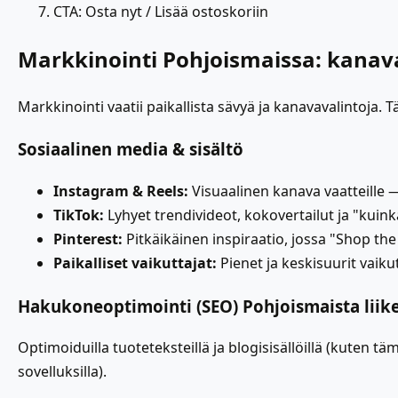
CTA: Osta nyt / Lisää ostoskoriin
Markkinointi Pohjoismaissa: kanavat
Markkinointi vaatii paikallista sävyä ja kanavavalintoja. 
Sosiaalinen media & sisältö
Instagram & Reels:
Visuaalinen kanava vaatteille —
TikTok:
Lyhyet trendivideot, kokovertailut ja "kuinka
Pinterest:
Pitkäikäinen inspiraatio, jossa "Shop the 
Paikalliset vaikuttajat:
Pienet ja keskisuurit vaik
Hakukoneoptimointi (SEO) Pohjoismaista liik
Optimoiduilla tuoteteksteillä ja blogisisällöillä (kuten tä
sovelluksilla).