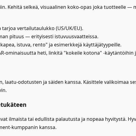
. Kehitä selkeä, visuaalinen koko-opas joka tuotteelle — mi
a tarjoa vertailutaulukko (US/UK/EU).
an pituus — erityisesti istuvuusvaatteissa.
kapea, istuva, rento" ja esimerkkejä käyttäjätyypeille.
 AR-ominaisuutta heti, linkitä "kokeile kotona" -käytäntöihi
an, laatu-odotusten ja säiden kanssa. Käsittele valikoimaa s
in.
etukäteen
at ilmaista tai edullista palautusta ja nopeaa hyvitystä. Hyv
illment-kumppanin kanssa.