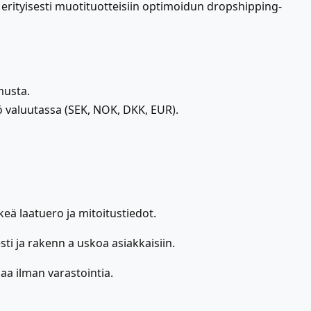
a erityisesti muotituotteisiin optimoidun dropshipping-
musta.
tö valuutassa (SEK, NOK, DKK, EUR).
keä laatuero ja mitoitustiedot.
ti ja rakenn a uskoa asiakkaisiin.
aa ilman varastointia.