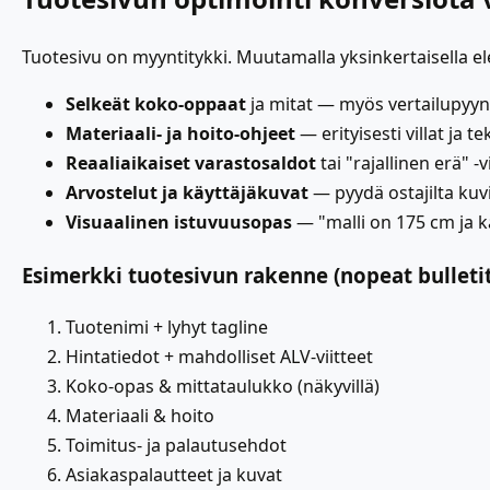
Tuotesivu on myyntitykki. Muutamalla yksinkertaisella el
Selkeät koko-oppaat
ja mitat — myös vertailupyyn
Materiaali- ja hoito-ohjeet
— erityisesti villat ja t
Reaaliaikaiset varastosaldot
tai "rajallinen erä" 
Arvostelut ja käyttäjäkuvat
— pyydä ostajilta kuvi
Visuaalinen istuvuusopas
— "malli on 175 cm ja k
Esimerkki tuotesivun rakenne (nopeat bulletit
Tuotenimi + lyhyt tagline
Hintatiedot + mahdolliset ALV-viitteet
Koko-opas & mittataulukko (näkyvillä)
Materiaali & hoito
Toimitus- ja palautusehdot
Asiakaspalautteet ja kuvat