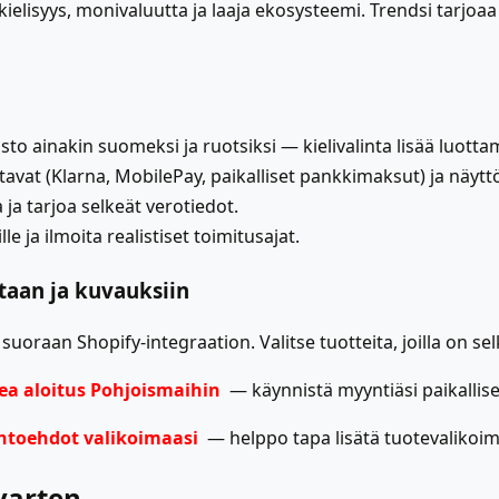
ielisyys, monivaluutta ja laaja ekosysteemi. Trendsi tarjoa
to ainakin suomeksi ja ruotsiksi — kielivalinta lisää luotta
tavat (Klarna, MobilePay, paikalliset pankkimaksut) ja näyt
ja tarjoa selkeät verotiedot.
le ja ilmoita realistiset toimitusajat.
ntaan ja kuvauksiin
suoraan Shopify-integraation. Valitse tuotteita, joilla on sel
ea aloitus Pohjoismaihin
— käynnistä myyntiäsi paikallises
ihtoehdot valikoimaasi
— helppo tapa lisätä tuotevalikoim
varten