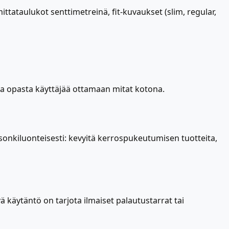
ttataulukot senttimetreinä, fit-kuvaukset (slim, regular,
n ja opasta käyttäjää ottamaan mitat kotona.
esonkiluonteisesti: kevyitä kerrospukeutumisen tuotteita,
ä käytäntö on tarjota ilmaiset palautustarrat tai