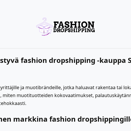
estyvä
fashion dropshipping
-kauppa Sh
ttäjille ja muotibrändeille, jotka haluavat rakentaa tai lok
en, miten muotituotteiden kokovaatimukset, palautuskäytännöt
tehokkaasti.
nen markkina fashion dropshippingill