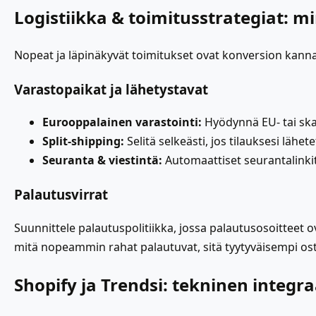
Logistiikka & toimitusstrategiat: 
Nopeat ja läpinäkyvät toimitukset ovat konversion kannal
Varastopaikat ja lähetystavat
Eurooppalainen varastointi:
Hyödynnä EU- tai skan
Split-shipping:
Selitä selkeästi, jos tilauksesi lähet
Seuranta & viestintä:
Automaattiset seurantalinkit
Palautusvirrat
Suunnittele palautuspolitiikka, jossa palautusosoitteet o
mitä nopeammin rahat palautuvat, sitä tyytyväisempi ost
Shopify ja Trendsi: tekninen integr