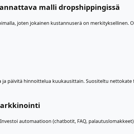
kannattava malli dropshippingissä
oimalla, joten jokainen kustannuserä on merkityksellinen.
 ja päivitä hinnoittelua kuukausittain. Suositeltu nettokat
arkkinointi
 Investoi automaatioon (chatbotit, FAQ, palautuslomakkeet)