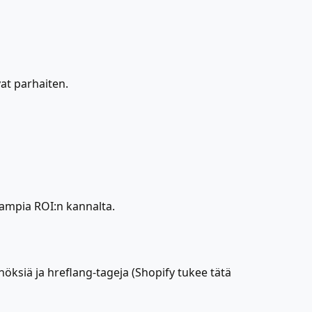
vat parhaiten.
aampia ROI:n kannalta.
nnöksiä ja hreflang-tageja (Shopify tukee tätä