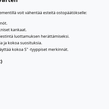
ementillä voit vähentää esteitä ostopäätökselle:
nöt.
ekniset kankaat.
-viestintä luottamuksen herättämiseksi.
a ja kokoa suosituksia.
äyttää kokoa S" -tyyppiset merkinnät.
)