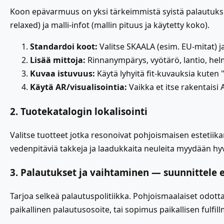
Koon epävarmuus on yksi tärkeimmistä syistä palautuksiin
relaxed) ja malli-infot (mallin pituus ja käytetty koko).
Standardoi koot:
Valitse SKAALA (esim. EU-mitat) j
Lisää mittoja:
Rinnanympärys, vyötärö, lantio, helm
Kuvaa istuvuus:
Käytä lyhyitä fit-kuvauksia kuten "
Käytä AR/visualisointia:
Vaikka et itse rakentaisi
2. Tuotekatalogin lokalisointi
Valitse tuotteet jotka resonoivat pohjoismaisen estetiik
vedenpitäviä takkeja ja laadukkaita neuleita myydään hyv
3. Palautukset ja vaihtaminen — suunnittele 
Tarjoa selkeä palautuspolitiikka. Pohjoismaalaiset odottav
paikallinen palautusosoite, tai sopimus paikallisen fulf