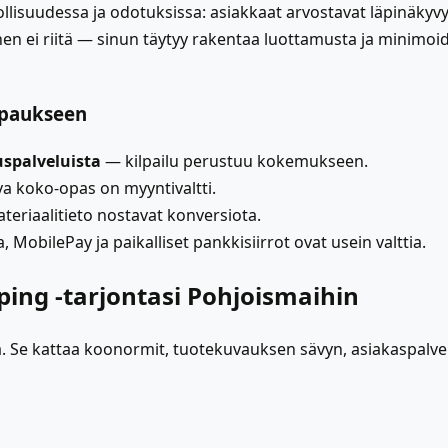
lisuudessa ja odotuksissa: asiakkaat arvostavat läpinäkyvy
nen ei riitä — sinun täytyy rakentaa luottamusta ja minimoi
ppaukseen
spalveluista
— kilpailu perustuu kokemukseen.
a koko-opas on myyntivaltti.
ateriaalitieto nostavat konversiota.
 MobilePay ja paikalliset pankkisiirrot ovat usein valttia.
ping -tarjontasi Pohjoismaihin
. Se kattaa koonormit, tuotekuvauksen sävyn, asiakaspalvel